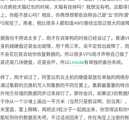
在0点疯抢天猫红包的时候，天猫有挂掉吗？我想没有吧。这都得
上，你能不放心吗？相反，你再想想那些自称自己是“云”的所谓
PS就挂了。再者，相比很多人都知道AWS曾经出现过很大的故
据我也不用说太多了，刚才在说架构的时候已经谈过了。普通V
本身机械硬盘还是会出故障，用个两三年，说不定就出故障了，
也不会花巨款去给你恢复数据的。所以很多VPS商才声称自己做了R
但是还是几块硬盘，还是会坏，所以
Linode
有单独的备份系统。
一样了，刚才说过了，阿里云的云主机的硬盘是放在单独的网络存
会通过集群的交换机写入到集群的不同位置上。集群最重要的特
另外地方存储的数据同步过来就行了。那你会问，如果这3份数据
当于你从一个沙滩上画出一平方米（当然只是假设啊，别当真），
米里面，蒙上眼睛，再把这3粒沙子一起挑出来，你觉得这和你
才能轮到你的数据丢失吧，不过话说回来了，你在淘宝上注册的