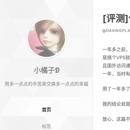
[评测
@DAXINGPLA
一年多之前，
是搞个VPS
且国外访问速
小橘子D
一年，当时
用多一点点的辛苦来交换多一点点的幸福
用了一年多
我的结论就
首页
放心，这篇
标签