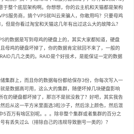
意于整个底层架构啊。你想想，你的云主机和天猫都是架构
VPS服务商，搞个VPS就叫云来骗人，你敢用吗？只要母鸡
障，但是你看过淘宝和天猫这几年有出过这么大的故障么？
PS的数据是写到母鸡的硬盘上的，其实大家都知道，硬盘
而且母鸡的硬盘坏掉了，你的数据肯定就回不来了，一般的
AID几几之类的。RAID是个好技术，是能保证一定的数据
储集群上，而且你的数据每份都给保存3份，你每次写入一
点就是数据高可用，这么大的集群，随便坏掉几块硬盘影响
所在的硬盘都坏掉了，那岂不是就没救了？好吧，其实我告
然后从这一平方米里面选3粒沙子，然后涂上颜色，然后混
中5百万有啥区别呢。。。除非整个集群或者集群的百分之
帐号有丢失过么（排除自己的违规导致删号一类的）？