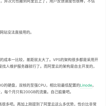
吧，异次元也搬到阿里云上了，用户反馈速度也很棒，不信
通网站没法直接用的。
的成本一比较，差距就太大了。VPS的架构很多都是采用开
多是找人维护服务器就行了。而阿里云的架构是自主开发的，
50G的硬盘，双核的至强CPU，相比较最低配置的
Linode
，
盘，每个月只有200GB的流量。自己掂量吧。
高很多吧。再加上刚提到了阿里云这么多优势，性价比非常