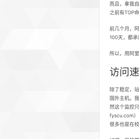
而且，拿我
之前有TOP
前几个月，阿
100天，都
所以，用阿
访问
除了稳定，
国外主机。
然这个监控
fyscu.c
很多也是在