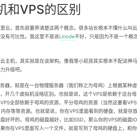
机和VPS的区别
阿里云，首先就要弄清楚这两个概念。很多站长根本不懂什么叫
全没有可比性。我这里不是说
Linode
不好，只是因为不是一个概
是云主机，其实就是在谈架构。像我等小屁孩其实根本不配谈神
努力升级吧。
服务器，就是在一台物理服务器（我们称之为母鸡）上根据某种
albox，开几个虚拟机没啥区别。也就是说，这个VPS是依赖于这
VPS全部依赖于母鸡的资源，平分母鸡的资源（当然这要看VP
、内存等等资源。也就是说，你在VPS里面看到的硬盘，就是存放
盘好坏的，母鸡的磁盘越好，比如SSD，那么你的VPS的磁盘I
果你在VPS里面写入一个文件，就是写到了母鸡的硬盘上，和