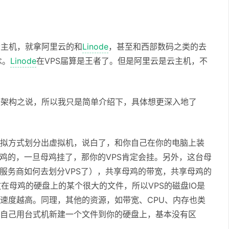
云主机，就拿阿里云的和
Linode
，甚至和西部数码之类的去
念。
Linode
在VPS届算是王者了。但是阿里云是云主机，不
马架构之说，所以我只是简单介绍下，具体想更深入地了
虚拟方式划分出虚拟机，说白了，和你自己在你的电脑上装
台母鸡的，一旦母鸡挂了，那你的VPS肯定会挂。另外，这台母
S服务商如何去划分VPS了），共享母鸡的带宽，共享母鸡的
在母鸡的硬盘上的某个很大的文件，所以VPS的磁盘IO是
O速度越高。同理，其他的资源，如带宽、CPU、内存也类
你自己用台式机新建一个文件到你的硬盘上，基本没有区