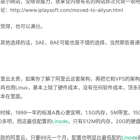
都是小网站，没啥说服力，就拿业内很有名的网站异次元说一说
tp://www.iplaysoft.com/moved-to-aliyun.html
我觉得，也可以满分。
其他选择的话，SAE、BAE可能也是不错的选择，当然那些普
里云太贵，如果你了解了阿里云这套架构，再把它和VPS的架构
鸡也用Linux，基本上除了硬件成本，没有任何软件成本，顶
成本在里面。
时候，1999一年的标准A真心便宜啊，1.5G内存，5M带宽，1
00多吧，而这最低配置的
Linode
，只有512M的内存，20G的硬
款的阿里云，只要89元一个月，配置也明显比最低配的
Linode